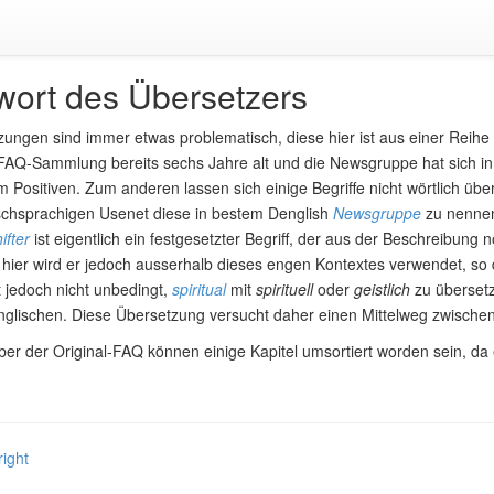
wort des Übersetzers
ungen sind immer etwas problematisch, diese hier ist aus einer Reihe
Q-Sammlung bereits sechs Jahre alt und die Newsgruppe hat sich in d
m Positiven. Zum anderen lassen sich einige Begriffe nicht wörtlich üb
schsprachigen Usenet diese in bestem Denglish
Newsgruppe
zu nennen
fter
ist eigentlich ein festgesetzter Begriff, der aus der Beschreibun
hier wird er jedoch ausserhalb dieses engen Kontextes verwendet, so
 jedoch nicht unbedingt,
spiritual
mit
spirituell
oder
geistlich
zu übersetz
nglischen. Diese Übersetzung versucht daher einen Mittelweg zwischen
r der Original-FAQ können einige Kapitel umsortiert worden sein, da
ight