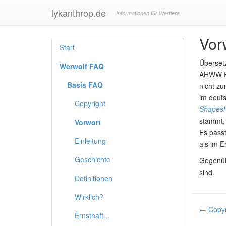
lykanthrop.de
Informationen für Wertiere
Vor
Start
Übersetz
Werwolf FAQ
AHWW FA
Basis FAQ
nicht zu
im deut
Copyright
Shapeshi
stammt, 
Vorwort
Es passt
Einleitung
als im E
Geschichte
Gegenübe
sind.
Definitionen
Wirklich?
← Copyr
Ernsthaft...