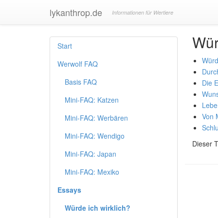
lykanthrop.de
Informationen für Wertiere
Wür
Start
Würde
Werwolf FAQ
Durc
Basis FAQ
Die E
Wuns
Mini-FAQ: Katzen
Lebe
Von 
Mini-FAQ: Werbären
Schl
Mini-FAQ: Wendigo
Dieser T
Mini-FAQ: Japan
Mini-FAQ: Mexiko
Essays
Würde ich wirklich?