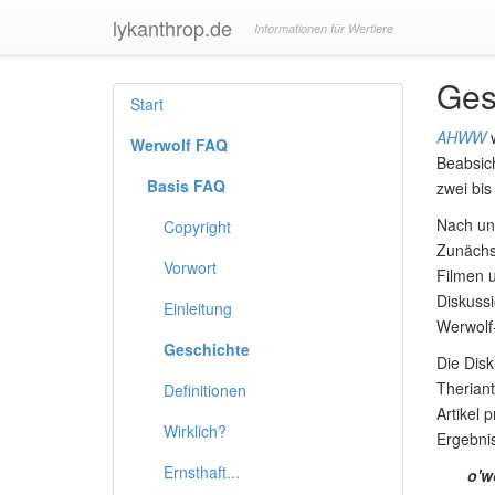
lykanthrop.de
Informationen für Wertiere
Gesc
Start
AHWW
w
Werwolf FAQ
Beabsich
Basis FAQ
zwei bis
Nach un
Copyright
Zunächst
Vorwort
Filmen u
Diskussi
Einleitung
Werwolf-
Geschichte
Die Dis
Therian
Definitionen
Artikel 
Wirklich?
Ergebnis
Ernsthaft...
o'w