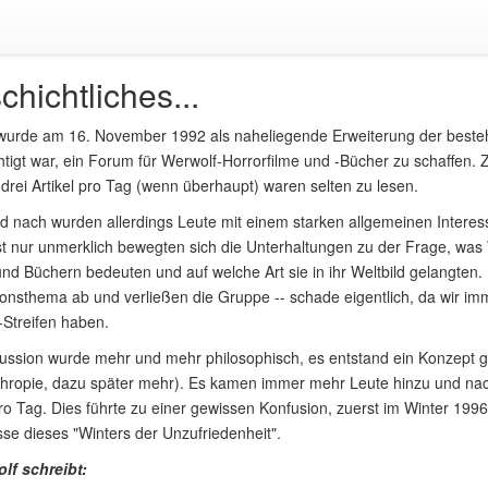
hichtliches...
urde am 16. November 1992 als naheliegende Erweiterung der bestehe
tigt war, ein Forum für Werwolf-Horrorfilme und -Bücher zu schaffen. 
 drei Artikel pro Tag (wenn überhaupt) waren selten zu lesen.
d nach wurden allerdings Leute mit einem starken allgemeinen Intere
 nur unmerklich bewegten sich die Unterhaltungen zu der Frage, was W
nd Büchern bedeuten und auf welche Art sie in ihr Weltbild gelangten.
onsthema ab und verließen die Gruppe -- schade eigentlich, da wir im
Streifen haben.
kussion wurde mehr und mehr philosophisch, es entstand ein Konzept
thropie, dazu später mehr). Es kamen immer mehr Leute hinzu und nac
pro Tag. Dies führte zu einer gewissen Konfusion, zuerst im Winter 1996
se dieses "Winters der Unzufriedenheit".
olf schreibt: