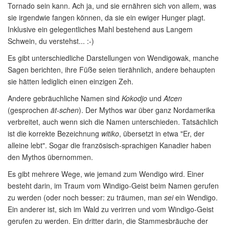
Tornado sein kann. Ach ja, und sie ernähren sich von allem, was
sie irgendwie fangen können, da sie ein ewiger Hunger plagt.
Inklusive ein gelegentliches Mahl bestehend aus Langem
Schwein, du verstehst... :-)
Es gibt unterschiedliche Darstellungen von Wendigowak, manche
Sagen berichten, ihre Füße seien tierähnlich, andere behaupten
sie hätten lediglich einen einzigen Zeh.
Andere gebräuchliche Namen sind
Kokodjo
und
Atcen
(gesprochen
ät-schen
). Der Mythos war über ganz Nordamerika
verbreitet, auch wenn sich die Namen unterschieden. Tatsächlich
ist die korrekte Bezeichnung
witiko
, übersetzt in etwa "Er, der
alleine lebt". Sogar die französisch-sprachigen Kanadier haben
den Mythos übernommen.
Es gibt mehrere Wege, wie jemand zum Wendigo wird. Einer
besteht darin, im Traum vom Windigo-Geist beim Namen gerufen
zu werden (oder noch besser: zu träumen, man
sei
ein Wendigo.
Ein anderer ist, sich im Wald zu verirren und vom Windigo-Geist
gerufen zu werden. Ein dritter darin, die Stammesbräuche der