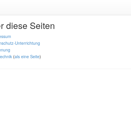
r diese Seiten
essum
nschutz-Unterrichtung
enung
Technik
(
als eine Seite
)