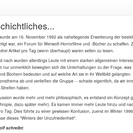
hichtliches...
urde am 16. November 1992 als naheliegende Erweiterung der bestehe
tigt war, ein Forum für Werwolf-Horrorfilme und -Bücher zu schaffen. 
 drei Artikel pro Tag (wenn überhaupt) waren selten zu lesen.
d nach wurden allerdings Leute mit einem starken allgemeinen Intere
 nur unmerklich bewegten sich die Unterhaltungen zu der Frage, was W
nd Büchern bedeuten und auf welche Art sie in ihr Weltbild gelangten.
onsthema ab und verließen die Gruppe -- schade eigentlich, da wir im
Streifen haben.
kussion wurde mehr und mehr philosophisch, es entstand ein Konzept
thropie, dazu später mehr). Es kamen immer mehr Leute hinzu und nac
pro Tag. Dies führte zu einer gewissen Konfusion, zuerst im Winter 1996
se dieses "Winters der Unzufriedenheit".
olf schreibt: