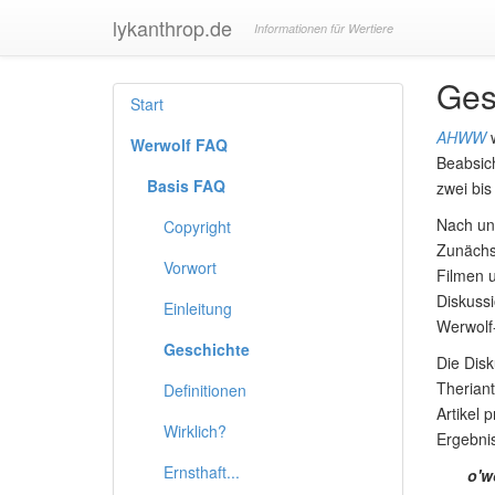
lykanthrop.de
Informationen für Wertiere
Gesc
Start
AHWW
w
Werwolf FAQ
Beabsich
Basis FAQ
zwei bis
Nach un
Copyright
Zunächst
Vorwort
Filmen u
Diskussi
Einleitung
Werwolf-
Geschichte
Die Dis
Therian
Definitionen
Artikel 
Wirklich?
Ergebnis
Ernsthaft...
o'w