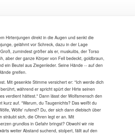
dem Hirtenjungen direkt in die Augen und senkt die
enjunge, gelähmt vor Schreck, dazu in der Lage
 Groß, zumindest größer als er, muskulös, der Torso
h, aber der ganze Körper von Fell bedeckt, goldbraun,
 ein Beutel aus Ziegenleder. Seine Hände -- auf den
Hände greifen.
fest. Mit gesenkte Stimme versichert er: "Ich werde dich
 berührt, während er spricht spürt der Hirte seinen
es verdient hättest." Dann lässt der Wolfsmensch den
cht kurz auf. "Warum, du Taugenichts? Das weißt du
Wölfe, Wölfe' rufend? Du, der sich dann diebisch über
sträubt sich, die Ohren legt er an. Mit
erzen grundlos in Gefahr bringst? Obwohl wir nie
ts weiter Abstand suchend, stolpert, fällt auf den