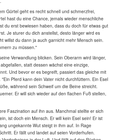
.
em Gürtel geht es recht schnell und schmerzfrei,
l hast du eine Chance, jemals wieder menschliche
 du erst bewiesen haben, dass du doch für etwas gut
 Je sturer du dich anstellst, desto länger wird es
cht willst du dann ja auch garnicht mehr Mensch sein.
ümmern zu müssen."
seine Verwandlung blicken. Sein Oberarm wird länger,
abgefallen, statt dessen wächst eine einzige,
nnt. Und bevor er es begreift, passiert das gleiche mit
"Ein Pferd kann dein Vater nicht durchfüttern. Ein Esel
Füße, während sein Schweif um die Beine streicht.
quemer. Er will sich wieder auf den flachen Fuß stellen,
e Faszination auf ihn aus. Manchmal stellte er sich
in, ist doch ein Mensch. Er will kein Esel sein! Er ist
lang ungekannte Wut steigt in ihm auf. In Rage
hritt. Er fällt und landet auf seien Vorderhufen.
n Vorderbeinen in der Luft. Und fällt auf den Rücken.