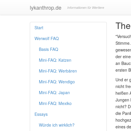
lykanthrop.de
Informationen für Wertiere
The
Start
"Versuch
Werwolf FAQ
Stimme. 
Basis FAQ
gewesen 
der eine
Mini-FAQ: Katzen
an Bauch
ersten B
Mini-FAQ: Werbären
Und er g
Mini-FAQ: Wendigo
nicht fr
Mini-FAQ: Japan
heißen A
Jungen l
Mini-FAQ: Mexiko
nicht? D
die Pani
Essays
hochgezo
Würde ich wirklich?
eines de