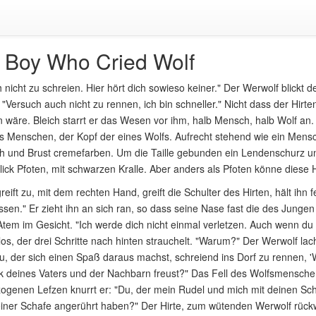
 Boy Who Cried Wolf
 nicht zu schreien. Hier hört dich sowieso keiner." Der Werwolf blickt 
"Versuch auch nicht zu rennen, ich bin schneller." Nicht dass der Hirt
wäre. Bleich starrt er das Wesen vor ihm, halb Mensch, halb Wolf an.
s Menschen, der Kopf der eines Wolfs. Aufrecht stehend wie ein Mensc
 und Brust cremefarben. Um die Taille gebunden ein Lendenschurz und
lick Pfoten, mit schwarzen Kralle. Aber anders als Pfoten könne diese 
reift zu, mit dem rechten Hand, greift die Schulter des Hirten, hält ihn 
essen." Er zieht ihn an sich ran, so dass seine Nase fast die des Jungen
tem im Gesicht. "Ich werde dich nicht einmal verletzen. Auch wenn du 
os, der drei Schritte nach hinten strauchelt. "Warum?" Der Werwolf la
u, der sich einen Spaß daraus machst, schreiend ins Dorf zu rennen, '
k deines Vaters und der Nachbarn freust?" Das Fell des Wolfsmenschen 
genen Lefzen knurrt er: "Du, der mein Rudel und mich mit deinen Sch
iner Schafe angerührt haben?" Der Hirte, zum wütenden Werwolf rückwär