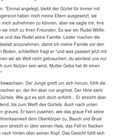
 "Einmal angelegt, bleibt der Gürtel für immer mit
gersnot haben mich meine Eltern ausgesetzt, sie
 mich aufnehmen zu können, aber sie sagte mir, ihre
 sie mich zu ihren Freunden. Es war ein Rudel Wölfe.
e und das Rudel seine Familie. Leider machen die
e Gestalt anzunehmen, damit ich meine Familie vor den
Boden, schließlich fragt er "und was passiert jetzt mit
nen wir als Wolf nicht gebrauchen, du würdest uns nur
ch zum Nutzen sein wirst. Mutter Geba hat dir einen
"
l bewachsen. Der Junge greift um sich herum, fühlt die
schen an, der ihn aber nur angrinst. Der Hirte sieht
ürtels. Wie gut es sich doch anfühlt... Er streicht über
rdend, bis zum Weiß des Gürtels. Auch nach unten
en graues. Er kann zusehen, wie das graue Fell seine
ufmerksamkeit dem Oberkörper zu, Bauch und Brust
Dann streicht er über seinen Hals, das Fell im Nacken
n nach hinten über seinen Kopf. Das Gesicht fühlt sich