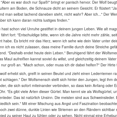
"Aber es war doch nur Spaß!" bringt er panisch hervor. Der Wolf beugt s
ltern am Boden, die Schnauze dicht an seinem Gesicht. Er flüstert "J
d man selbst lachend daneben steht, nicht wahr? Aber ich..." Der Werwo
ber ich kann daran nichts lustiges finden."
 hast schon viel Unruhe gestiftet in deinem jungen Leben. Wie alt mag
 fährt fort: "Entschuldige bitte, wenn ich die Jahre nicht mehr zähle, 
t habe. Es bricht mir das Herz, wenn ich sehe wie dein Vater unter dei
nn ich es nicht zulassen, dass meine Familie durch deine Streiche gefä
nd. "Deshalb endet heute dein Leben." Beruhigend fährt der Wolfsmens
s Maul aufreißen kannst soviel du willst, und gleichzeitig deinem Vater
n nur groß an. "Mach schon, oder muss ich dir dabei helfen?" Der Hirte 
olf erhebt sich, greift in seinen Beutel und zieht einen Lederriemen rau
ht schlagen." Der Wolfsmensch stellt sich hinter den Jungen, legt ihm
der, die sich sofort miteinander verbinden, so dass kein Anfang oder En
Ohr. "Es gibt viele Arten dieser Gürtel. Man kennt sie als Wolfsgürtel, 
leder. Das ist natürlich Unsinn. Die meisten sind aus Schweinsleder. E
iedlich sein." Mit einer Mischung aus Angst und Faszination beobachtet 
noch zwei dünne, dunkle Linien wie Striemen an den Rändern sichtbar si
ied zu seiner Haut zu fühlen oder zu sehen. Nicht einmal eine Erhebu