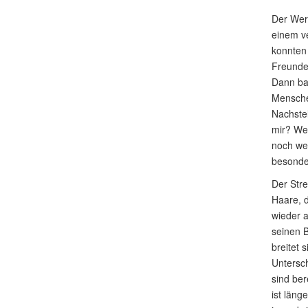
Der Werw
einem v
konnten 
Freunde 
Dann ba
Menschen
Nachstel
mir? Wer
noch wei
besonder
Der Stre
Haare, d
wieder a
seinen B
breitet 
Untersc
sind ber
ist läng