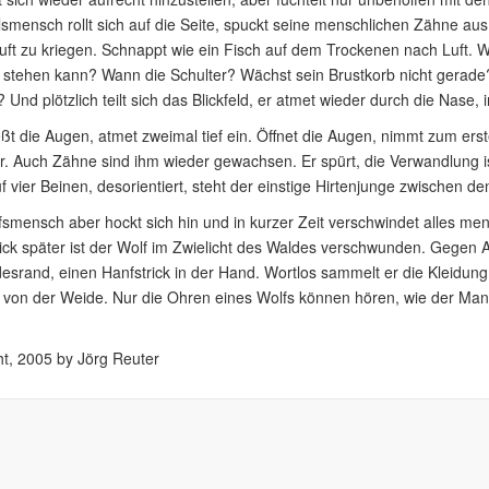
smensch rollt sich auf die Seite, spuckt seine menschlichen Zähne aus,
ft zu kriegen. Schnappt wie ein Fisch auf dem Trockenen nach Luft. Wa
 stehen kann? Wann die Schulter? Wächst sein Brustkorb nicht gerade? 
? Und plötzlich teilt sich das Blickfeld, er atmet wieder durch die Nase
eßt die Augen, atmet zweimal tief ein. Öffnet die Augen, nimmt zum erst
r. Auch Zähne sind ihm wieder gewachsen. Er spürt, die Verwandlung ist
f vier Beinen, desorientiert, steht der einstige Hirtenjunge zwischen d
smensch aber hockt sich hin und in kurzer Zeit verschwindet alles men
ck später ist der Wolf im Zwielicht des Waldes verschwunden. Gegen 
srand, einen Hanfstrick in der Hand. Wortlos sammelt er die Kleidung
n von der Weide. Nur die Ohren eines Wolfs können hören, wie der Mann 
t, 2005 by Jörg Reuter