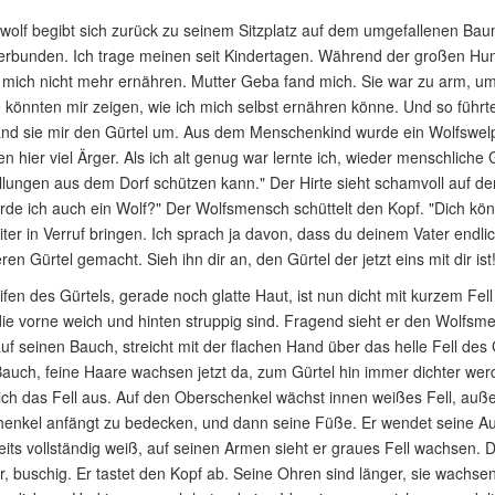
olf begibt sich zurück zu seinem Sitzplatz auf dem umgefallenen Baum.
erbunden. Ich trage meinen seit Kindertagen. Während der großen Hun
mich nicht mehr ernähren. Mutter Geba fand mich. Sie war zu arm, um
könnten mir zeigen, wie ich mich selbst ernähren könne. Und so führte
nd sie mir den Gürtel um. Aus dem Menschenkind wurde ein Wolfswelp
 hier viel Ärger. Als ich alt genug war lernte ich, wieder menschlich
lungen aus dem Dorf schützen kann." Der Hirte sieht schamvoll auf den 
de ich auch ein Wolf?" Der Wolfsmensch schüttelt den Kopf. "Dich kön
ter in Verruf bringen. Ich sprach ja davon, dass du deinem Vater endli
en Gürtel gemacht. Sieh ihn dir an, den Gürtel der jetzt eins mit dir ist!
ifen des Gürtels, gerade noch glatte Haut, ist nun dicht mit kurzem Fel
ie vorne weich und hinten struppig sind. Fragend sieht er den Wolfsmen
uf seinen Bauch, streicht mit der flachen Hand über das helle Fell des G
auch, feine Haare wachsen jetzt da, zum Gürtel hin immer dichter we
sich das Fell aus. Auf den Oberschenkel wächst innen weißes Fell, auß
henkel anfängt zu bedecken, und dann seine Füße. Er wendet seine A
eits vollständig weiß, auf seinen Armen sieht er graues Fell wachsen. 
er, buschig. Er tastet den Kopf ab. Seine Ohren sind länger, sie wachse