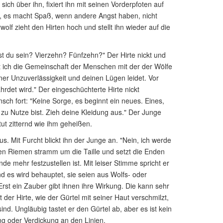
ich über ihn, fixiert ihn mit seinen Vorderpfoten auf
a, es macht Spaß, wenn andere Angst haben, nicht
lf zieht den Hirten hoch und stellt ihn wieder auf die
st du sein? Vierzehn? Fünfzehn?" Der Hirte nickt und
seit ich die Gemeinschaft der Menschen mit der der Wölfe
ner Unzuverlässigkeit und deinen Lügen leidet. Vor
hrdet wird." Der eingeschüchterte Hirte nickt
ch fort: "Keine Sorge, es beginnt ein neues. Eines,
 zu Nutze bist. Zieh deine Kleidung aus." Der Junge
tut zitternd wie ihm geheißen.
s. Mit Furcht blickt ihn der Junge an. "Nein, ich werde
 den Riemen stramm um die Taille und setzt die Enden
de mehr festzustellen ist. Mit leiser Stimme spricht er
und es wird behauptet, sie seien aus Wolfs- oder
rst ein Zauber gibt ihnen ihre Wirkung. Die kann sehr
der Hirte, wie der Gürtel mit seiner Haut verschmilzt,
nd. Ungläubig tastet er den Gürtel ab, aber es ist kein
ng oder Verdickung an den Linien.