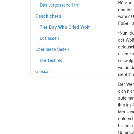
Rücken. 
Das vergessene Hirn
den Schu
Geschichten
wahr? Un
Füße, "a
The Boy Who Cried Wolf
"Nun, du
Loslassen
der Wolf
getausch
Über diese Seiten
allem ka
Die Technik
schweige
wo du da
Glossar
sieht ih
Der Werw
dich nic
aufeinan
ihm ins 
Menschen
untersch
bis nur 
Untersch