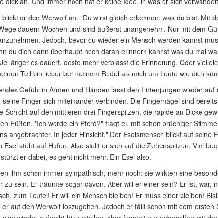
e dick an. Und immer noch hat er keine Idee, in was er sich verwandelt
blickt er den Werwolf an. "Du wirst gleich erkennen, was du bist. Mit d
Wege dauern Wochen und sind äußerst unangenehm. Nur mit dem Gürte
 anzunehmen. Jedoch, bevor du wieder ein Mensch werden kannst musst
nn du dich dann überhaupt noch daran erinnern kannst was du mal warst.
Je länger es dauert, desto mehr verblasst die Erinnerung. Oder viellei
meinen Teil bin lieber bei meinem Rudel als mich um Leute wie dich k
endes Gefühl in Armen und Händen lässt den Hirtenjungen wieder auf 
seine Finger sich miteinander verbinden. Die Fingernägel sind bereits 
 Schicht auf den mittleren drei Fingerspitzen, die rapide an Dicke gewi
en Füßen. "Ich werde ein Pferd?" fragt er, mit schon brüchiger Stimme. 
ns angebrachter. In jeder Hinsicht." Der Eselsmensch blickt auf seine 
n Esel steht auf Hufen. Also stellt er sich auf die Zehenspitzen. Viel be
stürzt er dabei, es geht nicht mehr. Ein Esel also.
en ihm schon immer sympathisch, mehr noch: sie wirkten eine besonder
er zu sein. Er träumte sogar davon. Aber will er einer sein? Er ist, war, ne
ch, zum Teufel! Er will ein Mensch bleiben! Er muss einer bleiben! Bis
 er auf den Werwolf loszugehen. Jedoch er fällt schon mit dem ersten Sc
 sich wieder aufrecht hinzustellen, aber fuchtelt nur unbeholfen mit de