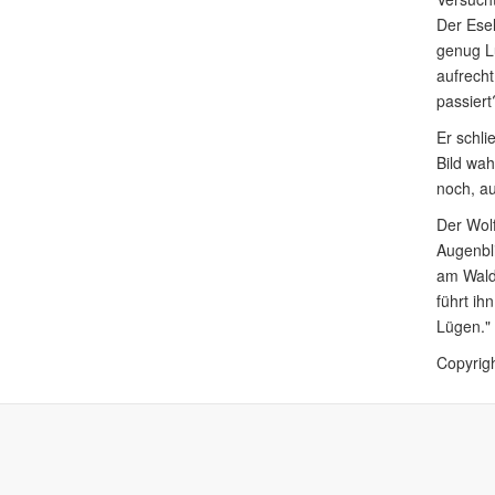
Der Esel
genug Lu
aufrecht
passiert
Er schli
Bild wah
noch, au
Der Wolf
Augenbli
am Walde
führt ih
Lügen."
Copyrigh