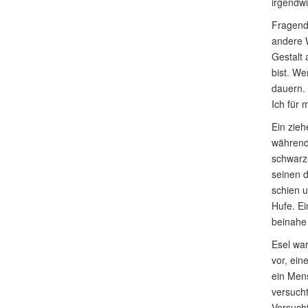
irgendwi
Fragend 
andere 
Gestalt
bist. We
dauern. 
Ich für 
Ein zieh
während 
schwarze
seinen d
schien u
Hufe. Ei
beinahe 
Esel war
vor, ein
ein Mens
versucht
Versucht